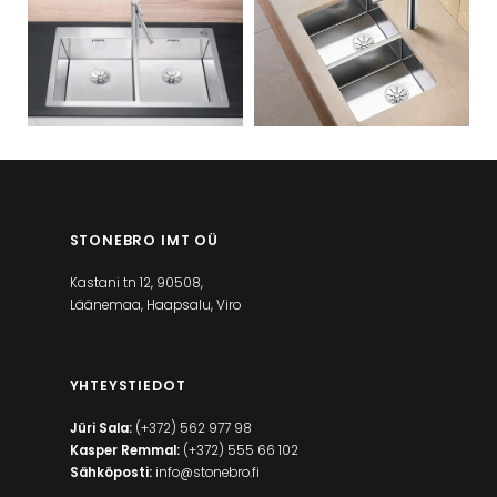
STONEBRO IMT OÜ
Kastani tn 12, 90508,
Läänemaa, Haapsalu, Viro
YHTEYSTIEDOT
Jüri Sala:
(+372) 562 977 98
Kasper Remmal:
(+372) 555 66 102
Sähköposti:
info@stonebro.fi