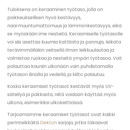
Tuloksena on keraaminen työtaso, jolla on
poikkeuksellisen hyvä kestävyys,
naarmuuntumattomuus ja lämmönkestävyys, eikä
se myöskään ime nesteitä. Keraamiselle työtasolle
voi siis asettaa kuumia kattiloita ja pannuja, leikata
terävimmälläkin veitsellä ilman leikkuulautaa ja
valmistaa ruokaa ja nesteitä ympäri työtasoa. Voit
palauttaa kauniin ulkonäön vain puhdistamalla
työtason liinalla ja vedellä, ja kiilto palautuu.
Koska keraamiset työtasot kestävät myös UV-
säteilyä ja pakkasta, niitä voidaan käyttää myös
ulkona, esimerkiksi ulkokeittiöissä.
Tarjoamamme keraamiset työtasot ovat kaikki
perinteikkäitä
Dekton
sarjoja, jotka takaavat