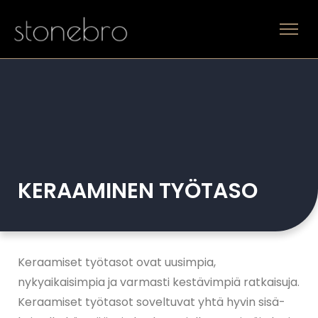
KERAAMINEN TYÖTASO
Keraamiset työtasot ovat uusimpia,
nykyaikaisimpia ja varmasti kestävimpiä ratkaisuja.
Keraamiset työtasot soveltuvat yhtä hyvin sisä-