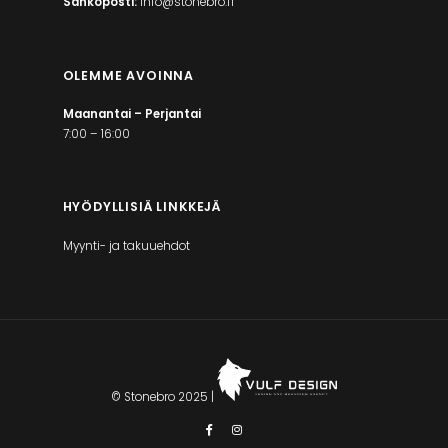
Sähköposti:
info@stonebro.fi
OLEMME AVOINNA
Maanantai – Perjantai
7:00 – 16:00
HYÖDYLLISIÄ LINKKEJÄ
Myynti- ja takuuehdot
© Stonebro 2025 |