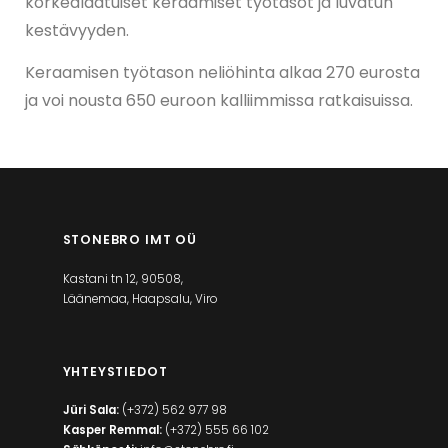
korkealaatuiset keraamiset työtasot ja luvatun
kestävyyden.
Keraamisen työtason neliöhinta alkaa 270 eurosta
ja voi nousta 650 euroon kalliimmissa ratkaisuissa.
STONEBRO IMT OÜ
Kastani tn 12, 90508,
Läänemaa, Haapsalu, Viro
YHTEYSTIEDOT
Jüri Sala:
(+372) 562 977 98
Kasper Remmal:
(+372) 555 66 102