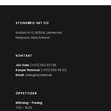
STONEBRO IMT OÜ
Kastani tn 12, 90508, Läänemaa
Haapsalu Stad, Estland
KONTAKT
Jüri Sala:
(+372) 562 977 98
Kasper Remmal:
(+372) 555 66 102
Email:
sales@stonebro.ee
ÖPPETTIDER
Måndag – Fredag
7:00 – 16:00