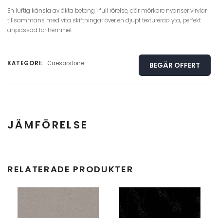
En luftig känsla av äkta betong i full rörelse, där mörkare nyanser virvlar
tillsammans med vita skiftningar över en djupt texturerad yta, perfekt
anpassad för hemmet.
KATEGORI:
Caesarstone
BEGÄR OFFERT
JÄMFÖRELSE
Hel skiva
Detalj
RELATERADE PRODUKTER