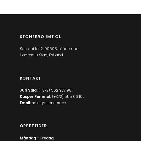
STONEBRO IMT OÜ
Kastani tn 12, 90508, Läänemaa
Haapsalu Stad, Estland
KONTAKT
Jüri Sala:
(+372) 562 977 98
Kasper Remmal:
(+372) 555 66 102
Email:
sales@stonebro.ee
ÖPPETTIDER
Måndag – Fredag