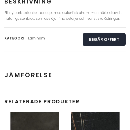
BESKRIVNING
Ett nytt arkitektoniskt koncept med autentisk charm – en närbild av ett
naturligt stenbrott som avslöjar fina detaljer och realistiska ådringar.
KATEGORI:
Laminam
BEGÄR OFFERT
JÄMFÖRELSE
Hel skiva
Detalj
RELATERADE PRODUKTER