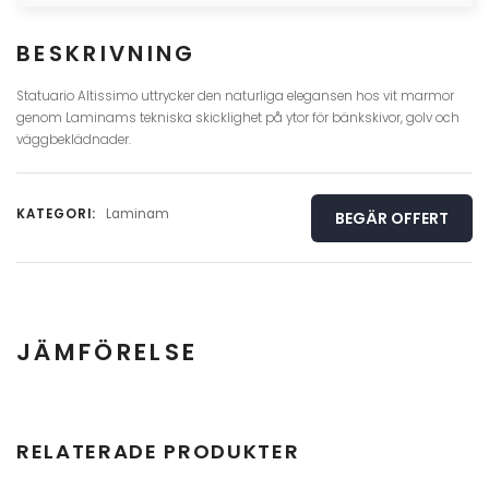
BESKRIVNING
Statuario Altissimo uttrycker den naturliga elegansen hos vit marmor
genom Laminams tekniska skicklighet på ytor för bänkskivor, golv och
väggbeklädnader.
KATEGORI:
Laminam
BEGÄR OFFERT
JÄMFÖRELSE
Hel skiva
Detalj
RELATERADE PRODUKTER