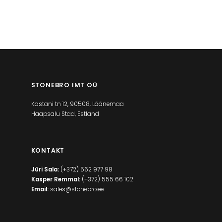
STONEBRO IMT OÜ
Kastani tn 12, 90508, Läänemaa
Haapsalu Stad, Estland
KONTAKT
Jüri Sala:
(+372) 562 977 98
Kasper Remmal:
(+372) 555 66 102
Email:
sales@stonebro.ee