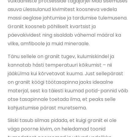
vulkaaniliste protsesside tagajärjel Maa sisemuses
asuva ülessulanud kivimitest koosneva vedela
massi aeglase jahtumise ja tardumise tulemusena.
Graniit koosneb põhiliselt kvartsist ja
päevakividest ning sisaldab vähemal määral ka
vilke, amfiboole ja muid mineraale.
Tänu sellele on graniit tugev, kulumiskindel ja
kannatab hästi temperatuuri kõikumist – nii
jääkülma kui kõrvetavat kuuma. Just sellepärast
on graniit köögi töötasapinna jaoks ideaalne
materjal, sest ka täiesti kuumad potid-pannid võib
otse tasapinnale toetada ilma, et peaks selle
kahjustumise pärast muretsema.
Siiski tasub silmas pidada, et kuigi graniit ei ole
väga poorne kivim, on heledamad toonid