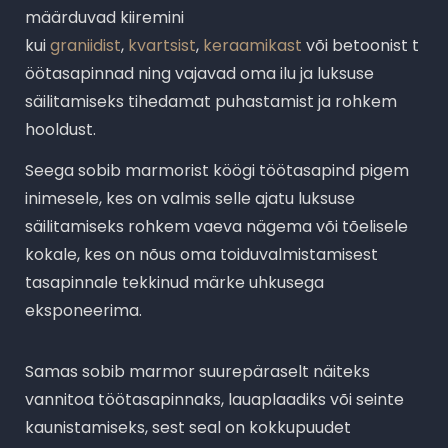
määrduvad kiiremini
kui
graniidist
,
kvartsist
,
keraamikast
või betoonist t
öötasapinnad ning vajavad oma ilu ja luksuse
säilitamiseks tihedamat puhastamist ja rohkem
hooldust.
Seega sobib marmorist köögi töötasapind pigem
inimesele, kes on valmis selle ajatu luksuse
säilitamiseks rohkem vaeva nägema või tõelisele
kokale, kes on nõus oma toiduvalmistamisest
tasapinnale tekkinud märke uhkusega
eksponeerima.
Samas sobib marmor suurepäraselt näiteks
vannitoa töötasapinnaks, lauaplaadiks või seinte
kaunistamiseks, sest seal on kokkupuudet