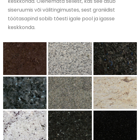
keskkonda. Olenemata sellest, kas see asub
siseruumis või välitingimustes, sest graniidist
töötasapind sobib tõesti igale pool ja igasse
keskkonda.
Dekton