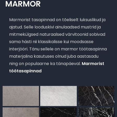
MARMOR
Marmorist tasapinnad on tõeliselt luksuslikud ja
ajatud. Selle looduskivi ainulaadsed mustrid ja
mitmekülgsed naturaalsed värvitoonid sobivad
sama hästi nii klassikalisse kui moodsasse
interjööri. Tänu sellele on marmor töötasapinna
materjalina kasutuses olnud juba aastasadu
ning on populaarne ka tänapäeval.
Marmorist
töötasapinnad