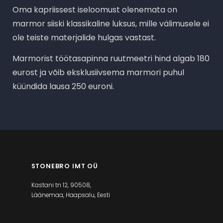
Oma kapriissest iseloomust olenemata on
marmor siiski klassikaline luksus, mille välimusele ei
ole teiste materjalide hulgas vastast.
Marmorist töötasapinna ruutmeetri hind algab 180
eurost ja võib eksklusiivsema marmori puhul
küündida lausa 250 euroni.
STONEBRO IMT OÜ
Kastani tn 12, 90508,
Läänemaa, Haapsalu, Eesti