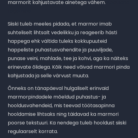
marmorit kahjustavate ainetega vähem.
Kodulehe
tegemine
Siiski tuleb meeles pidada, et marmor imab
suhteliselt lihtsalt vedelikku ja reageerib hästi
happega ehk vältida tuleks kokkupuuteid
happeliste puhastusvahendite ja puuviljade,
punase veini, mahlade, tee ja kohvi, aga ka näiteks
erinevate õlidega. Kõik need võivad marmori pinda
kahjustada ja selle värvust muuta.
Õnneks on tänapäeval hulgaliselt erinvaid
marmorpindadele mõeldud puhastus- ja
hooldusvahendeid, mis teevad töötasapinna
hooldamise lihtsaks ning täidavad ka marmori
poorse tekstuuri. Ka nendega tuleb hooldust siiski
regulaarselt korrata.