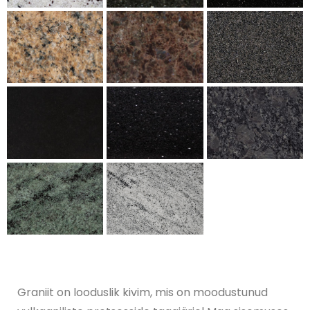
Graniit on looduslik kivim, mis on moodustunud