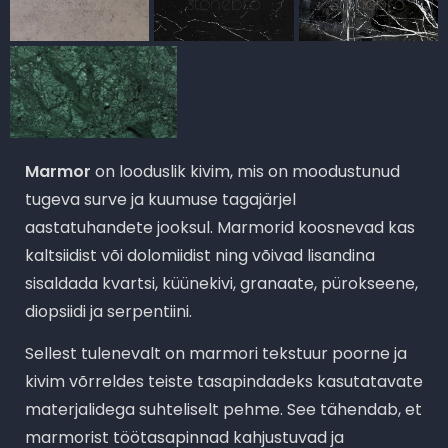
Marmor
on looduslik kivim, mis on moodustunud
tugeva surve ja kuumuse tagajärjel
aastatuhandete jooksul. Marmorid koosnevad kas
kaltsiidist või dolomiidist ning võivad lisandina
sisaldada kvartsi, küünekivi, granaate, pürokseene,
diopsiidi ja serpentiini.
Sellest tulenevalt on marmori tekstuur poorne ja
kivim võrreldes teiste tasapindadeks kasutatavate
materjalidega suhteliselt pehme. See tähendab, et
marmorist töötasapinnad kahjustuvad ja