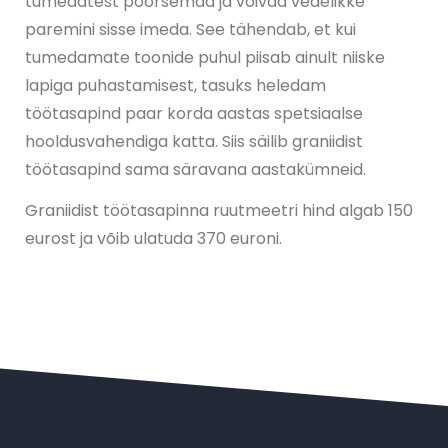
tumedatest poorsemad ja võivad vedelikke
paremini sisse imeda. See tähendab, et kui
tumedamate toonide puhul piisab ainult niiske
lapiga puhastamisest, tasuks heledam
töötasapind paar korda aastas spetsiaalse
hooldusvahendiga katta. Siis säilib graniidist
töötasapind sama säravana aastakümneid.
Graniidist töötasapinna ruutmeetri hind algab 150
eurost ja võib ulatuda 370 euroni.