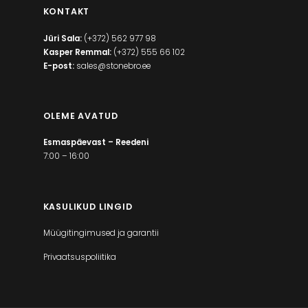
KONTAKT
Jüri Sala:
(+372) 562 977 98
Kasper Remmal:
(+372) 555 66 102
E-post:
sales@stonebro.ee
OLEME AVATUD
Esmaspäevast – Reedeni
7:00 – 16:00
KASULIKUD LINGID
Müügitingimused ja garantii
Privaatsuspoliitika