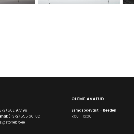
OLEME AVATUD
372) 562 977 98
Esmaspäevast – Reedeni
mal:
(+372) 555 66 102
7:00 – 16:00
es@stonebro.ee