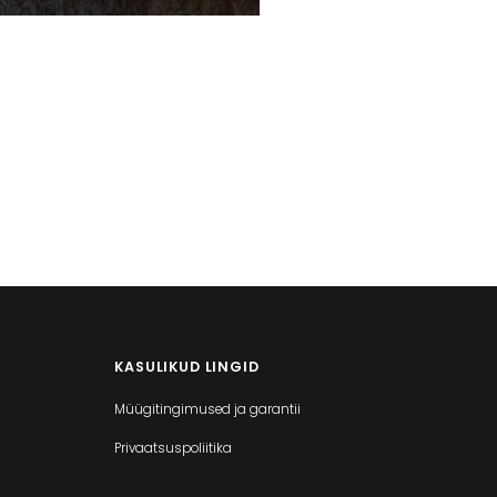
KASULIKUD LINGID
Müügitingimused ja garantii
Privaatsuspoliitika