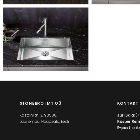
STONEBRO IMT OÜ
KONTAKT
Kastani tn 12, 90508,
Jüri Sala:
(+
Läänemaa, Haapsalu, Eesti
Kasper Rem
E-post:
sal