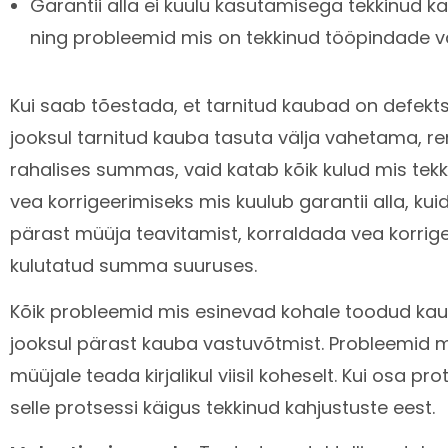
Garantii alla ei kuulu kasutamisega tekkinud ka
ning probleemid mis on tekkinud tööpindade v
Kui saab tõestada, et tarnitud kaubad on defekts
jooksul tarnitud kauba tasuta välja vahetama, 
rahalises summas, vaid katab kõik kulud mis tekki
vea korrigeerimiseks mis kuulub garantii alla, kuid
pärast müüja teavitamist, korraldada vea korri
kulutatud summa suuruses.
Kõik probleemid mis esinevad kohale toodud kau
jooksul pärast kauba vastuvõtmist. Probleemid m
müüjale teada kirjalikul viisil koheselt. Kui osa
selle protsessi käigus tekkinud kahjustuste eest.