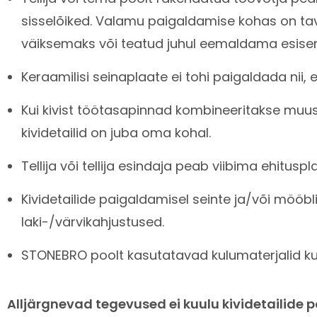
sisselõiked. Valamu paigaldamise kohas on taval
väiksemaks või teatud juhul eemaldama esiserva
Keraamilisi seinaplaate ei tohi paigaldada nii, e
Kui kivist töötasapinnad kombineeritakse muus
kividetailid on juba oma kohal.
Tellija või tellija esindaja peab viibima ehituspl
Kividetailide paigaldamisel seinte ja/või möö
laki-/värvikahjustused.
STONEBRO poolt kasutatavad kulumaterjalid k
Alljärgnevad tegevused ei kuulu kividetailide 