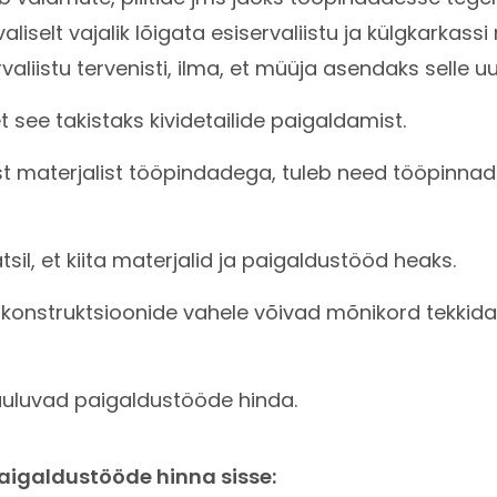
iselt vajalik lõigata esiservaliistu ja külgkarkass
liistu tervenisti, ilma, et müüja asendaks selle u
t see takistaks kividetailide paigaldamist.
t materjalist tööpindadega, tuleb need tööpinnad 
atsil, et kiita materjalid ja paigaldustööd heaks.
blikonstruktsioonide vahele võivad mõnikord tekki
uuluvad paigaldustööde hinda.
paigaldustööde hinna sisse: