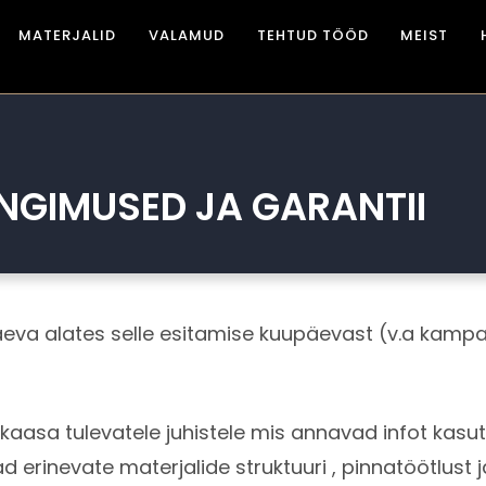
MATERJALID
VALAMUD
TEHTUD TÖÖD
MEIST
NGIMUSED JA GARANTII
eva alates selle esitamise kuupäevast (v.a kamp
aasa tulevatele juhistele mis annavad infot kasut
 erinevate materjalide struktuuri , pinnatöötlust j