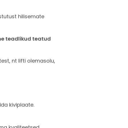
astutust hilisemate
me teadlikud teatud
t, nt lifti olemasolu,
da kiviplaate.
ema kvaliteetsed