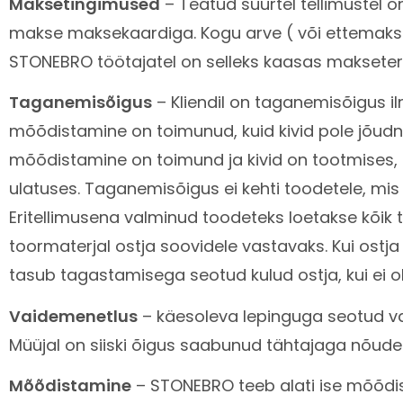
Maksetingimused
– Teatud suurtel tellimustel 
makse maksekaardiga. Kogu arve ( või ettemaksu 
STONEBRO töötajatel on selleks kaasas makseter
Taganemisõigus
– Kliendil on taganemisõigus i
mõõdistamine on toimunud, kuid kivid pole jõudn
mõõdistamine on toimund ja kivid on tootmises, 
ulatuses. Taganemisõigus ei kehti toodetele, mis
Eritellimusena valminud toodeteks loetakse kõik 
toormaterjal ostja soovidele vastavaks. Kui ostja
tasub tagastamisega seotud kulud ostja, kui ei ole
Vaidemenetlus
– käesoleva lepinguga seotud vai
Müüjal on siiski õigus saabunud tähtajaga nõud
Mõõdistamine
– STONEBRO teeb alati ise mõõdist