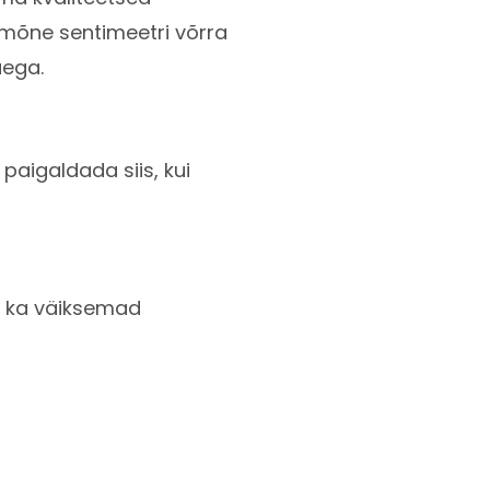
i mõne sentimeetri võrra
uega.
paigaldada siis, kui
da ka väiksemad