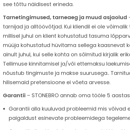
see tõttu näidisest erineda.
Tarnetingimused, tarneaeg ja muud asjaolud
–
tarnijad ja alltöövõtjad. Kui kliendil ei ole võimal
millisel juhul on klient kohustatud tasuma lõppar
müüja kohustatud hüvitama sellega kaasnevat kahju
ainult juhul, kui selle kohta on sõlmitud kirjalik eri
Tellimuse kinnitamisel ja/või ettemaksu laekumiseg
nõustub tingimuste ja makse suurusega.. Tarnitud
hilisemaid pretensioone ei võeta arvesse.
Garantii
– STONEBRO annab oma tööle 5 aastase
Garantii alla kuuluvad probleemid mis võivad 
paigaldust esinevate probleemidega tegeleme m