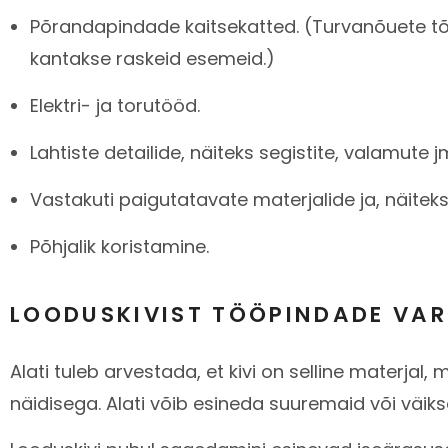
Põrandapindade kaitsekatted. (Turvanõuete tõtt
kantakse raskeid esemeid.)
Elektri- ja torutööd.
Lahtiste detailide, näiteks segistite, valamute j
Vastakuti paigutatavate materjalide ja, näiteks
Põhjalik koristamine.
LOODUSKIVIST TÖÖPINDADE VAR
Alati tuleb arvestada, et kivi on selline materjal
näidisega. Alati võib esineda suuremaid või väik