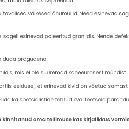
d, mida tuleb aktsepteerida:
tavalised väikesed õhumullid. Need esinevad sage
 sageli esinevad poleeritud graniidis. Nende defe
valduda pragudena.
aniidis, mis ei ole suuremad kaheeurosest mündist.
tiis eeldusel, et erinevad kivid on võetud samast
rida ka spetsialistide tehtud kvaliteetseid parandu
n kinnitanud oma tellimuse kas kirjalikkus vormi