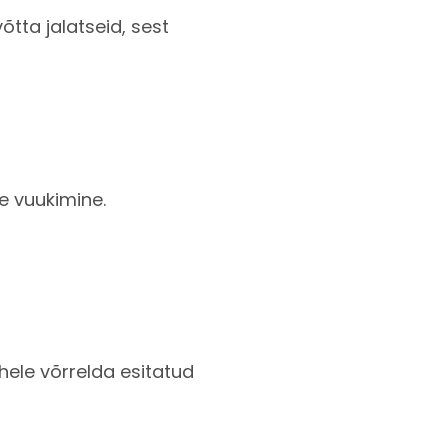
tta jalatseid, sest
ne vuukimine.
ühele võrrelda esitatud