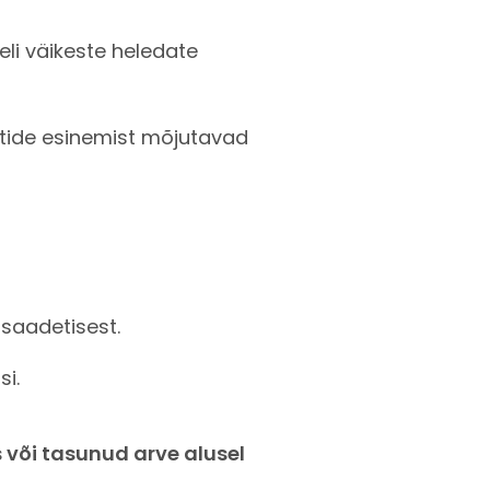
li väikeste heledate
ktide esinemist mõjutavad
 saadetisest.
si.
s või tasunud arve alusel