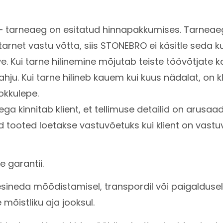
 tarneaeg on esitatud hinnapakkumises. Tarnea
ik tarnet vastu võtta, siis STONEBRO ei käsitle seda 
ve. Kui tarne hilinemine mõjutab teiste töövõtjate
. Kui tarne hilineb kauem kui kuus nädalat, on kli
kokkulepe.
a kinnitab klient, et tellimuse detailid on arusaad
 tooted loetakse vastuvõetuks kui klient on vastuv
 garantii.
esineda mõõdistamisel, transpordil või paigaldusel
õistliku aja jooksul.