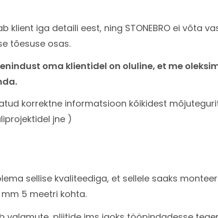
tab klient iga detaili eest, ning STONEBRO ei võta v
se tõesuse osas.
nindust oma klientidel on oluline, et me oleksi
nda.
ud korrektne informatsioon kõikidest mõjutegurites
iprojektidel jne )
ema sellise kvaliteediga, et sellele saaks monteeri
3 mm 5 meetri kohta.
ab valamute, pliitide jms jaoks tööpindadesse teg