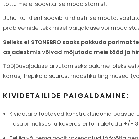
tõttu me ei soovita ise mõõdistamist.
Juhul kui klient soovib kindlasti ise mõõta, vastu
probleemide tekkimisel paigalduse või mõõdistu
Selleks et STONEBRO saaks pakkuda parimat tee
asjadest mis võivad mõjutada meie tööd ja hi
Tööjõuvajaduse arvutamiseks palume, oleks esitat
korrus, trepikoja suurus, maastiku tingimused (väl
KIVIDETAILIDE PAIGALDAMINE:
Kividetaile toetavad konstruktsioonid peavad ol
Tasapinnalisus ja kõverus ei tohi ületada +/- 
Tellija või tema poolt rakendatud töövõtja pe