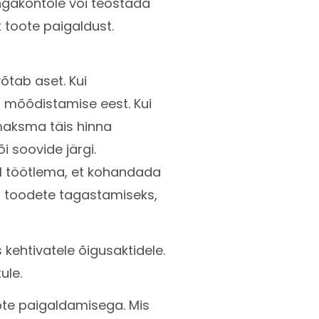
ngakontole või teostada
 toote paigaldust.
õtab aset. Kui
t mõõdistamise eest. Kui
maksma täis hinna
i soovide järgi.
sil töötlema, et kohandada
tud toodete tagastamiseks,
kehtivatele õigusaktidele.
ule.
ote paigaldamisega. Mis