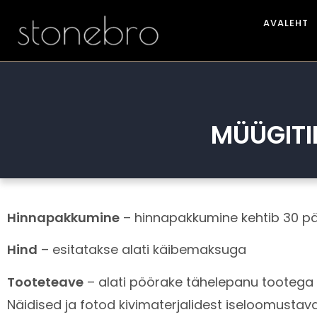
AVALEHT
MÜÜGITI
Hinnapakkumine
– hinnapakkumine kehtib 30 pä
Hind
– esitatakse alati käibemaksuga
Tooteteave
– alati pöörake tähelepanu tootega k
Näidised ja fotod kivimaterjalidest iseloomustavad