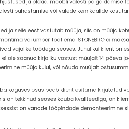
hjustused ja plekid, mööbli valesti paigaldamise ta
alesti puhastamise või valede kemikaalide kasuta
ed ja selle eest vastutab müüja, siis on müüja koh
remontima või ümber töötlema. STONEBRO ei maksa h
vad vajalike töödega seoses. Juhul kui klient on es
 ei ole saanud kirjaliku vastust müüjalt 14 päeva joo
geerimine müüja kulul, või nõuda müüjalt ostusu
ba koguses osas peab klient esitama kirjutatud v
is on tekkinud seoses kauba kvaliteediga, on kli
 protsessist on vanade tööpindade demonteerimine s