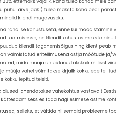
on 30% ettemaks vajalik. Raha tuleb kanda meie pa
puhul arve jääk ) tuleb maksta koha peal, pärast
minalid kliendi mugavuseks.
lma rahalise kohustuseta, enne kui mõõdistamine v
ud tootmisesse, on kliendil kohustus maksta ainul
puudub kliendil taganemisõigus ning klient peab 
 on valmistatud eritellimusena ostja mõõtude ja/võ
tooted, mida müüja on pidanud ükskõik millisel vii
 ja müüja vahel sõlmitakse kirjalik kokkulepe telli
 kokku lepitud teisiti.
dlused lahendatakse vahekohtus vastavalt Eestis 
e kättesaamiseks esitada hagi esimese astme koht
used, selleks, et vältida hilisemaid probleeme to