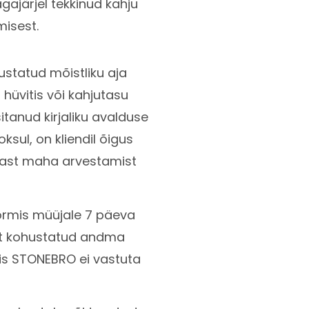
gajärjel tekkinud kahju
misest.
ustatud mõistliku aja
üvitis või kahjutasu
itanud kirjaliku avalduse
ksul, on kliendil õigus
mmast maha arvestamist
ormis müüjale 7 päeva
ent kohustatud andma
iis STONEBRO ei vastuta