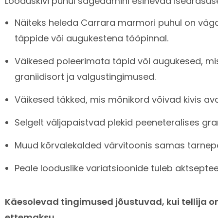
Looduskivi puhul sagedamini esinevad iseärasuse
Näiteks heleda Carrara marmori puhul on väga 
täppide või augukestena tööpinnal.
Väikesed poleerimata täpid või augukesed, mis
graniidisort ja valgustingimused.
Väikesed täkked, mis mõnikord võivad kivis a
Selgelt väljapaistvad plekid peeneteralises gr
Muud kõrvalekalded värvitoonis samas tarnepar
Peale looduslike variatsioonide tuleb aktseptee
Käesolevad tingimused jõustuvad, kui tellija o
ettemaksu.