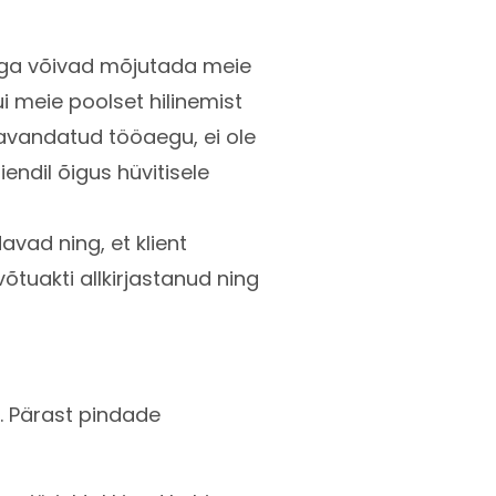
ega võivad mõjutada meie
kui meie poolset hilinemist
 kavandatud tööaegu, ei ole
endil õigus hüvitisele
avad ning, et klient
õtuakti allkirjastanud ning
. Pärast pindade