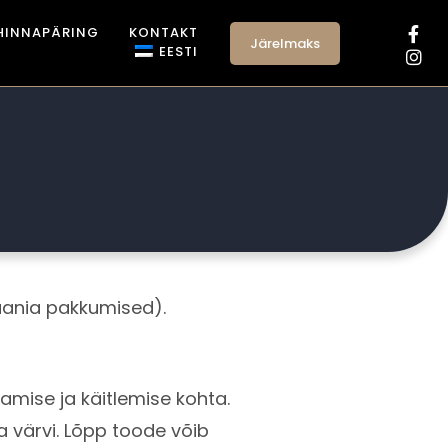
HINNAPÄRING
KONTAKT
Järelmaks
EESTI
aania pakkumised).
amise ja käitlemise kohta.
a värvi. Lõpp toode võib