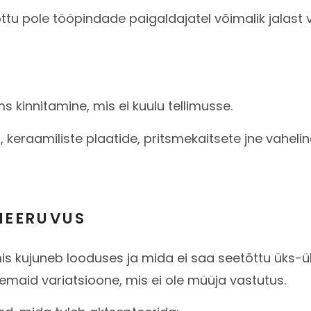
u pole tööpindade paigaldajatel võimalik jalast võ
ms kinnitamine, mis ei kuulu tellimusse.
, keraamiliste plaatide, pritsmekaitsete jne vaheli
IEERUVUS
, mis kujuneb looduses ja mida ei saa seetõttu üks-
semaid variatsioone, mis ei ole müüja vastutus.