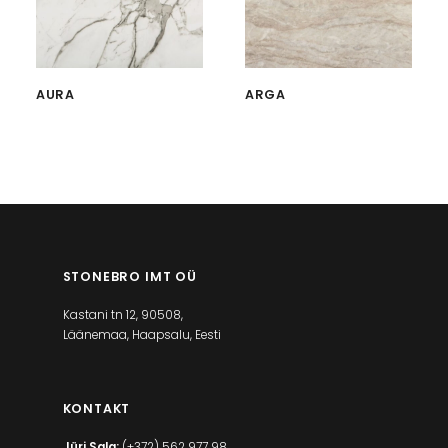
AURA
ARGA
STONEBRO IMT OÜ
Kastani tn 12, 90508,
Läänemaa, Haapsalu, Eesti
KONTAKT
Jüri Sala:
(+372) 562 977 98