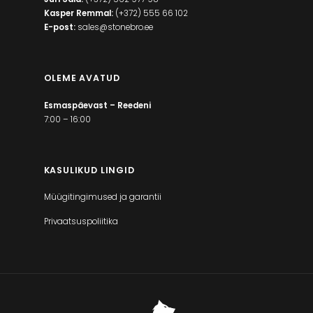
Kasper Remmal:
(+372) 555 66 102
E-post:
sales@stonebro.ee
OLEME AVATUD
Esmaspäevast – Reedeni
7:00 – 16:00
KASULIKUD LINGID
Müügitingimused ja garantii
Privaatsuspoliitika