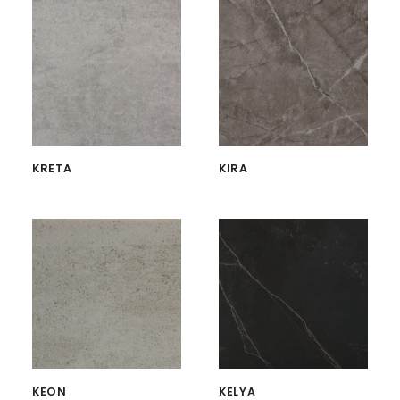
KRETA
KIRA
KEON
KELYA