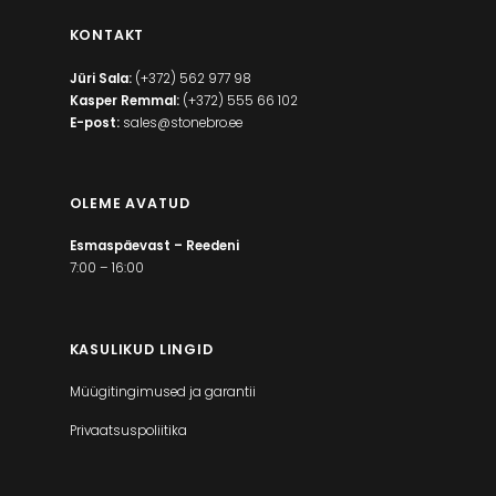
KONTAKT
Jüri Sala:
(+372) 562 977 98
Kasper Remmal:
(+372) 555 66 102
E-post:
sales@stonebro.ee
OLEME AVATUD
Esmaspäevast – Reedeni
7:00 – 16:00
KASULIKUD LINGID
Müügitingimused ja garantii
Privaatsuspoliitika