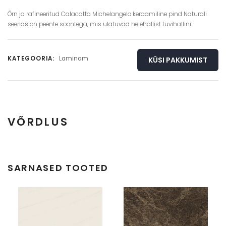
Õrn ja rafineeritud Calacatta Michelangelo keraamiline pind Naturali
seerias on peente soontega, mis ulatuvad helehallist tuvihallini.
KATEGOORIA:
Laminam
KÜSI PAKKUMIST
VÕRDLUS
Täisplaat
Detail
SARNASED TOOTED