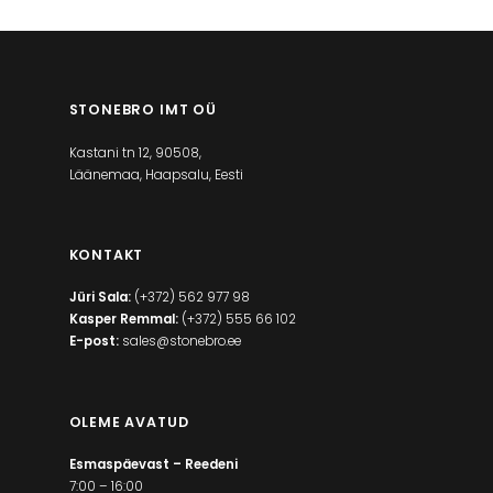
STONEBRO IMT OÜ
Kastani tn 12, 90508,
Läänemaa, Haapsalu, Eesti
KONTAKT
Jüri Sala:
(+372) 562 977 98
Kasper Remmal:
(+372) 555 66 102
E-post:
sales@stonebro.ee
OLEME AVATUD
Esmaspäevast – Reedeni
7:00 – 16:00