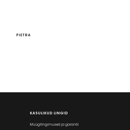
PIETRA
KASULIKUD LINGID
Müügitingimused ja garantii