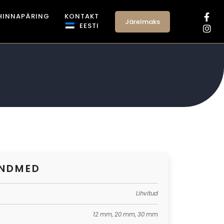
HINNAPÄRING
KONTAKT
Järelmaks
EESTI
ANDMED
Lihvitud
12 mm, 20 mm, 30 mm