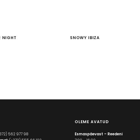
R NIGHT
SNOWY IBIZA
OLEME AVATUD
372) 562 977 98
Esmaspäevast – Reedeni