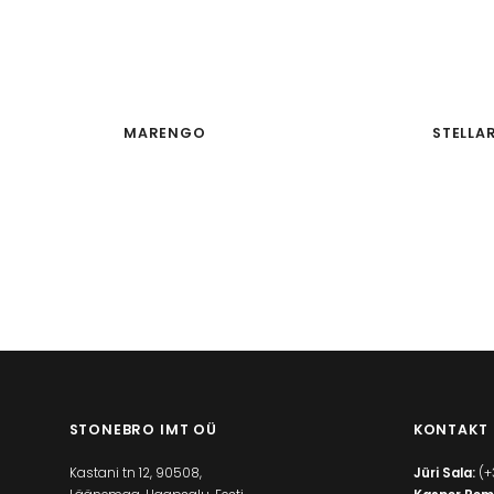
MARENGO
STELLA
STONEBRO IMT OÜ
KONTAKT
Kastani tn 12, 90508,
Jüri Sala:
(+