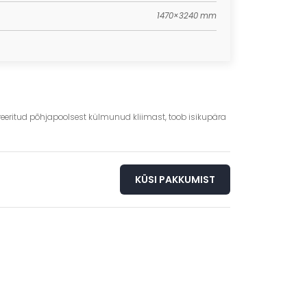
1470×3240 mm
reeritud põhjapoolsest külmunud kliimast, toob isikupära
KÜSI PAKKUMIST