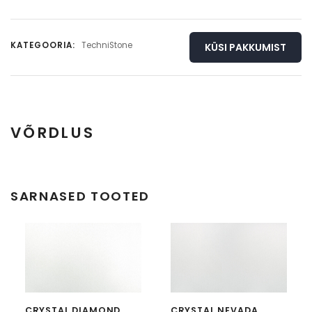
KATEGOORIA:
TechniStone
KÜSI PAKKUMIST
VÕRDLUS
Täisplaat
Detail
SARNASED TOOTED
CRYSTAL DIAMOND
CRYSTAL NEVADA