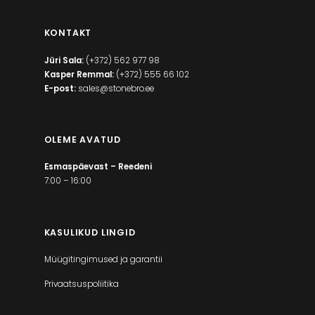
KONTAKT
Jüri Sala:
(+372) 562 977 98
Kasper Remmal:
(+372) 555 66 102
E-post:
sales@stonebro.ee
OLEME AVATUD
Esmaspäevast – Reedeni
7:00 – 16:00
KASULIKUD LINGID
Müügitingimused ja garantii
Privaatsuspoliitika