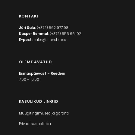
KONTAKT
Jüri Sala:
(+372) 562 977 98
Kasper Remmal:
(+372) 555 66 102
E-post:
sales@stonebro.ee
OLEME AVATUD
Esmaspäevast – Reedeni
7:00 – 16:00
KASULIKUD LINGID
Müügitingimused ja garantii
Privaatsuspoliitika