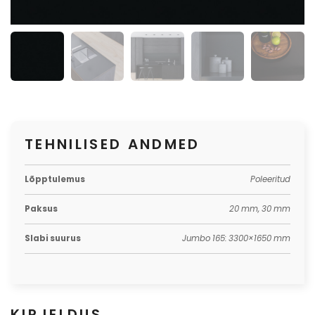
TEHNILISED ANDMED
Lõpptulemus
Poleeritud
Paksus
20 mm, 30 mm
Slabi suurus
Jumbo 165: 3300×1650 mm
KIRJELDUS