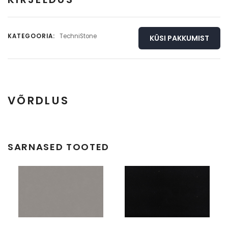
KATEGOORIA:
TechniStone
KÜSI PAKKUMIST
VÕRDLUS
Täisplaat
Detail
SARNASED TOOTED