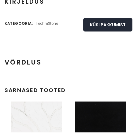
KIRJELDUS
KATEGOORIA:
TechniStone
KÜSI PAKKUMIST
VÕRDLUS
Täisplaat
Detail
SARNASED TOOTED