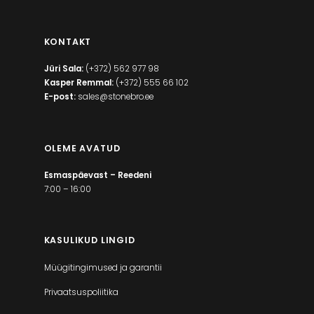
KONTAKT
Jüri Sala:
(+372) 562 977 98
Kasper Remmal:
(+372) 555 66 102
E-post:
sales@stonebro.ee
OLEME AVATUD
Esmaspäevast – Reedeni
7:00 – 16:00
KASULIKUD LINGID
Müügitingimused ja garantii
Privaatsuspoliitika