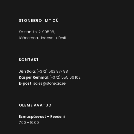
STONEBRO IMT OÜ
Kastani tn 12, 90508,
Läänemaa, Haapsalu, Eesti
KONTAKT
Jüri Sala:
(+372) 562 977 98
Kasper Remmal:
(+372) 555 66 102
E-post:
sales@stonebro.ee
OLEME AVATUD
Esmaspäevast – Reedeni
7:00 – 16:00