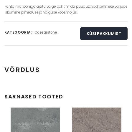
Puhtaima tooniga ajatu valge põhi, mida puudutavad pehmete varjude
liikumine pimeduse ja valguse koosmõjus.
KATEGOORIA:
Caesarstone
KÜSI PAKKUMIST
VÕRDLUS
Täisplaat
Detail
SARNASED TOOTED