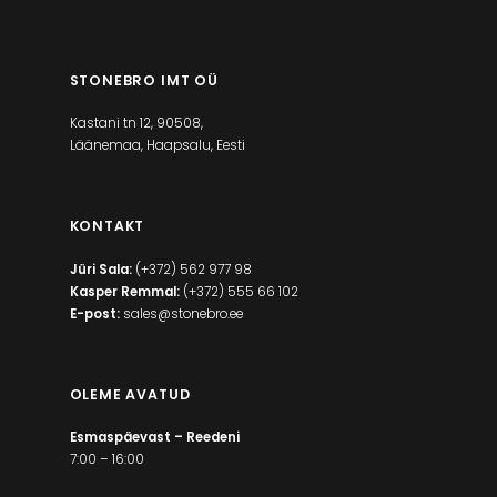
STONEBRO IMT OÜ
Kastani tn 12, 90508,
Läänemaa, Haapsalu, Eesti
KONTAKT
Jüri Sala:
(+372) 562 977 98
Kasper Remmal:
(+372) 555 66 102
E-post:
sales@stonebro.ee
OLEME AVATUD
Esmaspäevast – Reedeni
7:00 – 16:00