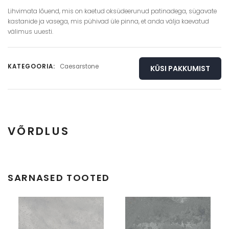
Lihvimata lõuend, mis on kaetud oksüdeerunud patinadega, sügavate
kastanide ja vasega, mis pühivad üle pinna, et anda välja kaevatud
välimus uuesti.
KATEGOORIA:
Caesarstone
KÜSI PAKKUMIST
VÕRDLUS
Täisplaat
Detail
SARNASED TOOTED