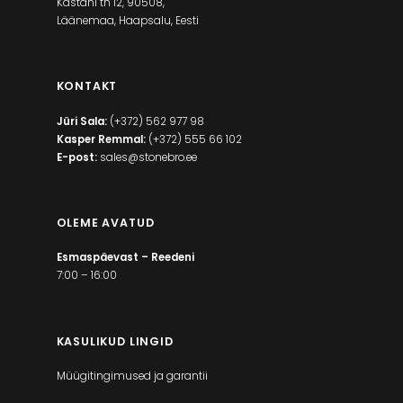
Kastani tn 12, 90508,
Läänemaa, Haapsalu, Eesti
KONTAKT
Jüri Sala:
(+372) 562 977 98
Kasper Remmal:
(+372) 555 66 102
E-post:
sales@stonebro.ee
OLEME AVATUD
Esmaspäevast – Reedeni
7:00 – 16:00
KASULIKUD LINGID
Müügitingimused ja garantii