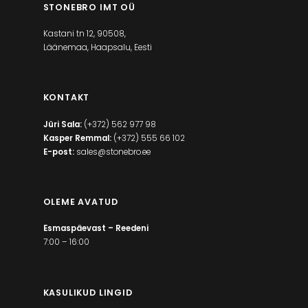
STONEBRO IMT OÜ
Kastani tn 12, 90508,
Läänemaa, Haapsalu, Eesti
KONTAKT
Jüri Sala:
(+372) 562 977 98
Kasper Remmal:
(+372) 555 66 102
E-post:
sales@stonebro.ee
OLEME AVATUD
Esmaspäevast – Reedeni
7:00 – 16:00
KASULIKUD LINGID