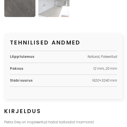
TEHNILISED ANDMED
Lõpptulemus
Natural, Poleeritud
Paksus
12 mm, 20 mm
Slabi suurus
1620×3240 mm
KIRJELDUS
Pietra Grey on inspireeritud hallist kaltsiidist marmorist.