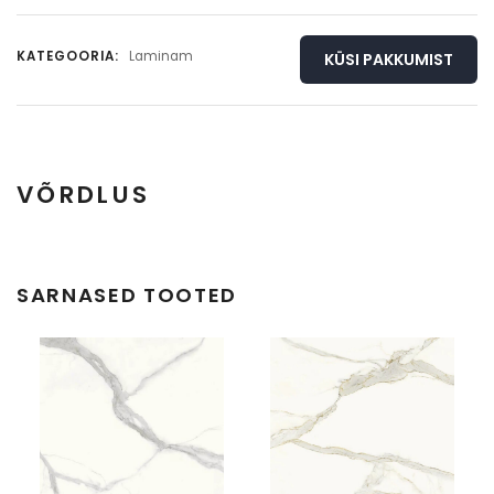
KATEGOORIA:
Laminam
KÜSI PAKKUMIST
VÕRDLUS
Täisplaat
Detail
SARNASED TOOTED