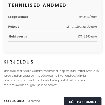
TEHNILISED ANDMED
Lõpptulemus
Lihvitud/Matt
Paksus
12 mm, 20 mm, 30 mm
Slabi suurus
1470×3240 mm
KIRJELDUS
Klassikalisest Itaalia Carrara marmorist inspireeritud Eternal Statuario
valge pind on väga pehme sädeleva halli varjundiga. Värv ja
harmoonia on sulandatud taustal, mis paistab silma oma
märkimisväärse sügavustunde poolest.
KATEGOORIA:
Silestone
KÜSI PAKKUMIST