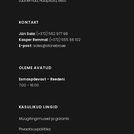
Läänemaa, Haapsalu, Eesti
KONTAKT
Jüri Sala:
(+372) 562 977 98
Kasper Remmal:
(+372) 555 66 102
E-post:
sales@stonebro.ee
OLEME AVATUD
Esmaspäevast – Reedeni
7:00 – 16:00
KASULIKUD LINGID
Müügitingimused ja garantii
Privaatsuspoliitika