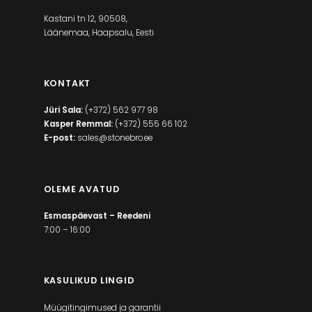
Kastani tn 12, 90508,
Läänemaa, Haapsalu, Eesti
KONTAKT
Jüri Sala:
(+372) 562 977 98
Kasper Remmal:
(+372) 555 66 102
E-post:
sales@stonebro.ee
OLEME AVATUD
Esmaspäevast – Reedeni
7:00 – 16:00
KASULIKUD LINGID
Müügitingimused ja garantii