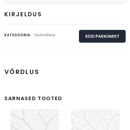
KIRJELDUS
KATEGOORIA:
TechniStone
KÜSI PAKKUMIST
VÕRDLUS
Täisplaat
Detail
SARNASED TOOTED