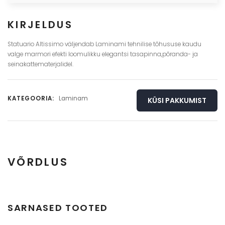
KIRJELDUS
Statuario Altissimo väljendab Laminami tehnilise tõhususe kaudu
valge marmori efekti loomulikku elegantsi tasapinna,põranda- ja
seinakattematerjalidel.
KATEGOORIA:
Laminam
KÜSI PAKKUMIST
VÕRDLUS
Täisplaat
Detail
SARNASED TOOTED