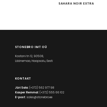
SAHARA NOIR EXTRA
STONEBRO IMT OÜ
Kastani tn 12, 90508,
Läänemaa, Haapsalu, Eesti
KONTAKT
Jüri Sala:
(+372) 562 977 98
Kasper Remmal:
(+372) 555 66 102
E-post:
sales@stonebro.ee